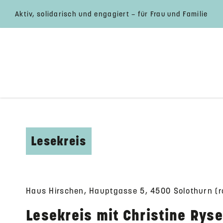
Aktiv, solidarisch und engagiert – für Frau und Familie
Lesekreis
Haus Hirschen, Hauptgasse 5, 4500 Solothurn (r
Lesekreis mit Christine Ryse