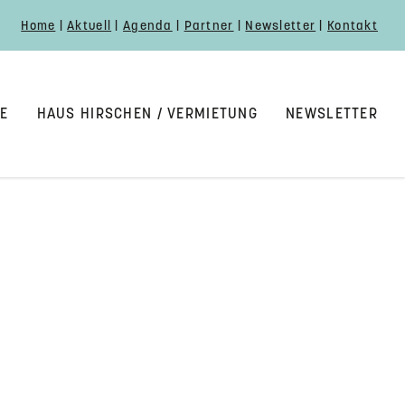
Home
|
Aktuell
|
Agenda
|
Partner
|
Newsletter
|
Kontakt
E
HAUS HIRSCHEN / VERMIETUNG
NEWSLETTER