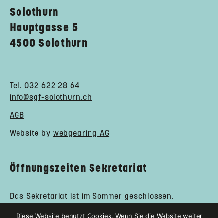
Solothurn
Hauptgasse 5
4500 Solothurn
Tel. 032 622 28 64
info@sgf-solothurn.ch
AGB
Website by
webgearing AG
Öffnungszeiten Sekretariat
Das Sekretariat ist im Sommer geschlossen.
Regiobank Solothurn
Diese Website benutzt Cookies. Wenn Sie die Website weiter